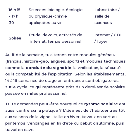
16 h 15
Sciences, biologie-écologie
Laboratoire /
- 17 h
ou physique-chimie
salle de
30
appliquées au vin
sciences
Étude, devoirs, activités de
Internat / CDI
Soirée
l’internat, temps personnel
/ foyer
Au fil de la semaine, tu alternes entre modules généraux
(français, histoire-géo, langues, sport) et modules techniques
comme la
conduite du vignoble
, la vinification, la sécurité
ou la comptabilité de l’exploitation. Selon les établissements,
14 à 16 semaines de stage en entreprise sont obligatoires
sur le cycle, ce qui représente près d’un demi-année scolaire
passée en milieu professionnel.
Tu te demandes peut-être pourquoi ce
rythme scolaire
est
aussi centré sur la pratique ? L’idée est de t’habituer très tôt
aux saisons de la vigne : taille en hiver, travaux en vert au
printemps, vendanges en fin d’été ou début d’automne, puis
travail en cave.