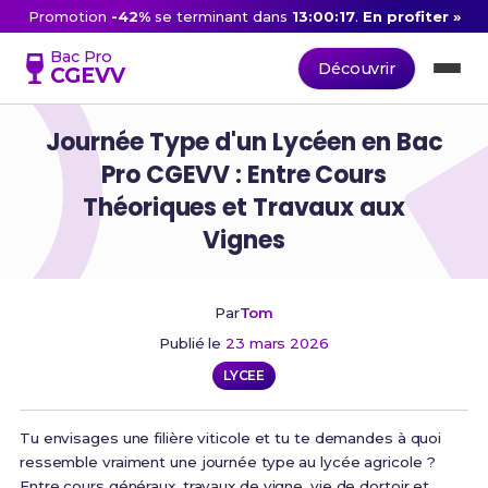
Promotion
-42%
se terminant dans
13:00:16
.
En profiter »
Bac Pro
Découvrir
CGEVV
Journée Type d'un Lycéen en Bac
Pro CGEVV : Entre Cours
Théoriques et Travaux aux
Vignes
Par
Tom
Publié le
23 mars 2026
LYCEE
Tu envisages une filière viticole et tu te demandes à quoi
ressemble vraiment une journée type au lycée agricole ?
Entre cours généraux, travaux de vigne, vie de dortoir et