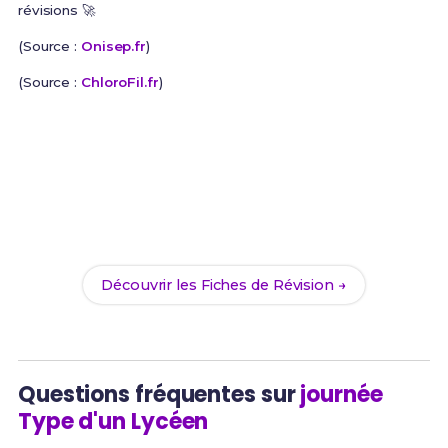
révisions 🚀
(Source :
Onisep.fr
)
(Source :
ChloroFil.fr
)
Prêt(e) à réussir ton examen ?
Révise efficacement avec nos
221 Fiches de
Révision
pour le Bac Pro CGEVV et maximise tes
chances de réussite !
Découvrir les Fiches de Révision →
Questions fréquentes sur
journée
Type d'un Lycéen