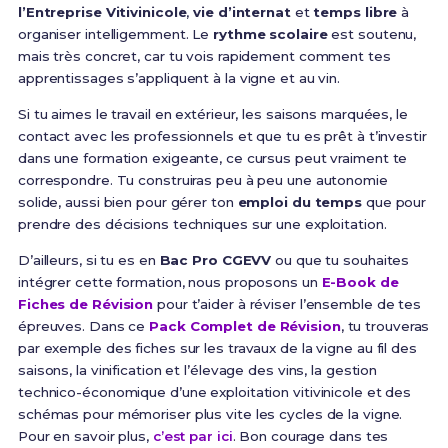
l’Entreprise Vitivinicole
,
vie d’internat
et
temps libre
à
organiser intelligemment. Le
rythme scolaire
est soutenu,
mais très concret, car tu vois rapidement comment tes
apprentissages s’appliquent à la vigne et au vin.
Si tu aimes le travail en extérieur, les saisons marquées, le
contact avec les professionnels et que tu es prêt à t’investir
dans une formation exigeante, ce cursus peut vraiment te
correspondre. Tu construiras peu à peu une autonomie
solide, aussi bien pour gérer ton
emploi du temps
que pour
prendre des décisions techniques sur une exploitation.
D’ailleurs, si tu es en
Bac Pro CGEVV
ou que tu souhaites
intégrer cette formation, nous proposons un
E-Book de
Fiches de Révision
pour t’aider à réviser l’ensemble de tes
épreuves. Dans ce
Pack Complet de Révision
, tu trouveras
par exemple des fiches sur les travaux de la vigne au fil des
saisons, la vinification et l’élevage des vins, la gestion
technico-économique d’une exploitation vitivinicole et des
schémas pour mémoriser plus vite les cycles de la vigne.
Pour en savoir plus,
c’est par ici
. Bon courage dans tes