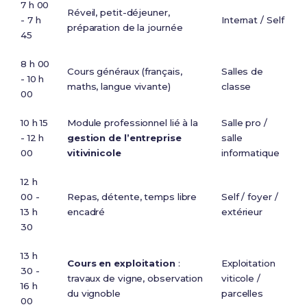
7 h 00
Réveil, petit-déjeuner,
- 7 h
Internat / Self
préparation de la journée
45
8 h 00
Cours généraux (français,
Salles de
- 10 h
maths, langue vivante)
classe
00
10 h 15
Module professionnel lié à la
Salle pro /
- 12 h
gestion de l’entreprise
salle
00
vitivinicole
informatique
12 h
00 -
Repas, détente, temps libre
Self / foyer /
13 h
encadré
extérieur
30
13 h
Cours en exploitation
:
Exploitation
30 -
travaux de vigne, observation
viticole /
16 h
du vignoble
parcelles
00