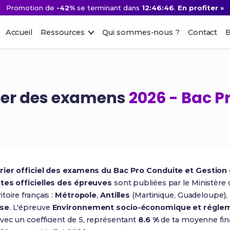
Promotion de
-42%
se terminant dans
12:46:45
.
En profiter »
Accueil
Ressources
Qui sommes-nous ?
Contact
B
ier des examens
2026 - Bac 
rier officiel des examens du Bac Pro Conduite et Gestion d
tes officielles des épreuves
sont publiées par le Ministère 
oire français :
Métropole
,
Antilles
(Martinique, Guadeloupe),
ise
. L'épreuve
Environnement socio-économique et régleme
vec un coefficient de 5, représentant
8.6 %
de ta moyenne fin