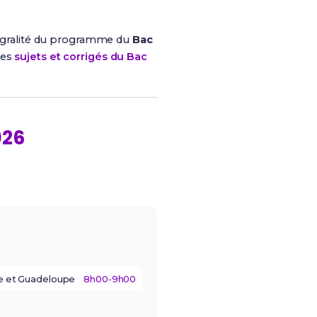
ntégralité du programme du
Bac
les
sujets et corrigés du Bac
026
e et Guadeloupe
8h00-9h00