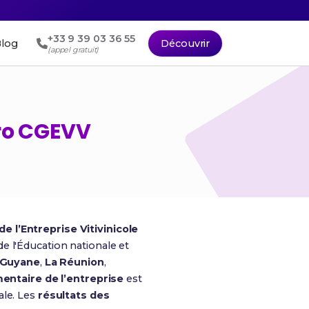
+33 9 39 03 36 55
log
Découvrir
(appel gratuit)
Pro CGEVV
e l’Entreprise Vitivinicole
de l'Éducation nationale et
Guyane
,
La Réunion
,
ntaire de l’entreprise
est
ale. Les
résultats des