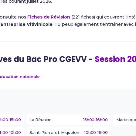
és courant juillet 2026.
 consulte nos
Fiches de Révision
(221 fiches) qui couvrent l'i
Entreprise Vitivinicole
. Tu peux également t'entraîner avec 
ves du Bac Pro CGEVV -
Session 2
Éducation nationale
4h00-15h00
La Réunion
15h00-16h00
Martiniqu
h00-10h00
Saint-Pierre-et-Miquelon
10h00-11h00