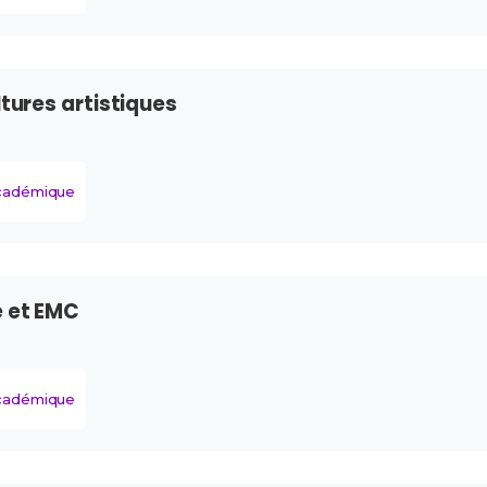
ltures artistiques
académique
e et EMC
académique