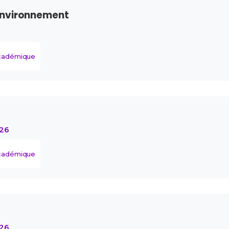
environnement
académique
026
académique
026