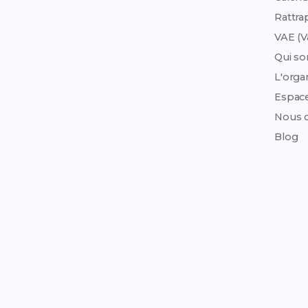
Rattra
VAE (V
Qui s
L'org
Espac
Nous c
Blog