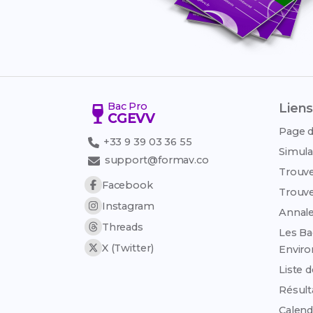
Bac Pro
Liens
CGEVV
Page d
+33 9 39 03 36 55
Simula
support@formav.co
Trouve
Facebook
Trouve
Instagram
Annale
Threads
Les Ba
X (Twitter)
Envir
Liste 
Résult
Calend