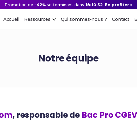
Promotion de
-42%
se terminant dans
18:10:52
.
En profiter »
Accueil
Ressources
Qui sommes-nous ?
Contact
B
Notre équipe
Tom
, responsable de
Bac Pro CGE