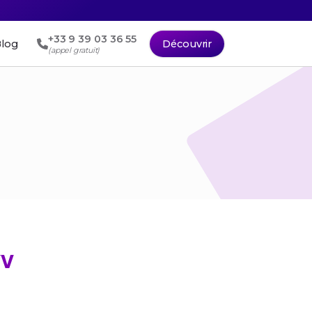
+33 9 39 03 36 55
log
Découvrir
(appel gratuit)
VV