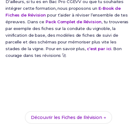
D'ailleurs, si tu es en Bac Pro CGEVV ou que tu souhaites
intégrer cette formation, nous proposons un
E-Book de
Fiches de Révision
pour t’aider à réviser l’ensemble de tes
épreuves. Dans ce
Pack Complet de Révision
, tu trouveras
par exemple des fiches sur la conduite du vignoble, la
vinification de base, des modèles de fiches de suivi de
parcelle et des schémas pour mémoriser plus vite les
stades de la vigne. Pour en savoir plus,
c’est par ici
. Bon
courage dans tes révisions 🚀
Prêt(e) à réussir ton examen ?
Révise efficacement avec nos
221 Fiches de
Révision
pour le Bac Pro CGEVV et maximise tes
chances de réussite !
Découvrir les Fiches de Révision →