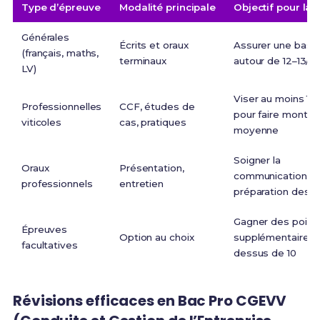
Type d’épreuve
Modalité principale
Objectif pour la
Générales
Écrits et oraux
Assurer une base 
(français, maths,
terminaux
autour de 12–13/2
LV)
Viser au moins 14
Professionnelles
CCF, études de
pour faire monter 
viticoles
cas, pratiques
moyenne
Soigner la
Oraux
Présentation,
communication et
professionnels
entretien
préparation des 
Gagner des point
Épreuves
Option au choix
supplémentaires 
facultatives
dessus de 10
Révisions efficaces en Bac Pro CGEVV