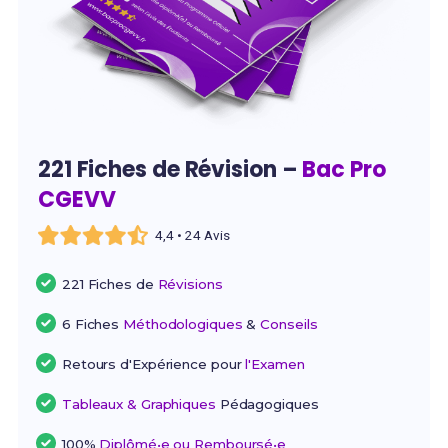
221 Fiches de Révision –
Bac Pro
CGEVV
4,4 • 24 Avis
221 Fiches de
Révisions
6 Fiches
Méthodologiques
&
Conseils
Retours d'Expérience pour
l'Examen
Tableaux & Graphiques
Pédagogiques
100%
Diplômé•e ou Remboursé•e