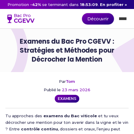
Promotion
-42%
se terminant dans
18:53:08
.
En profiter »
Bac Pro
Découvrir
CGEVV
Examens du Bac Pro CGEVV :
Stratégies et Méthodes pour
Décrocher la Mention
Par
Tom
Publié le
23 mars 2026
EXAMENS
Tu approches des
examens du Bac viticole
et tu veux
décrocher une mention pour ton avenir dans la vigne et le vin
? Entre
contrôle continu
, dossiers et oraux, l’enjeu peut