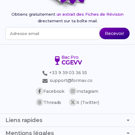
Obtiens gratuitement
un extrait des Fiches de Révision
directement sur ta boîte mail.
Recevoir
Adresse email
Bac Pro
CGEVV
+33 9 39 03 36 55
support@formav.co
Facebook
Instagram
Threads
X (Twitter)
Liens rapides
Page d'accueil
Mentions légales