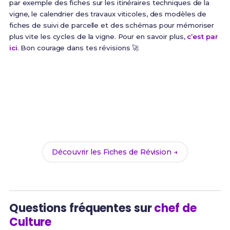
par exemple des fiches sur les itinéraires techniques de la
vigne, le calendrier des travaux viticoles, des modèles de
fiches de suivi de parcelle et des schémas pour mémoriser
plus vite les cycles de la vigne. Pour en savoir plus,
c’est par
ici
. Bon courage dans tes révisions 🚀
Prêt(e) à réussir ton examen ?
Révise efficacement avec nos
221 Fiches de
Révision
pour le Bac Pro CGEVV et maximise tes
chances de réussite !
Découvrir les Fiches de Révision →
Questions fréquentes sur
chef de
Culture