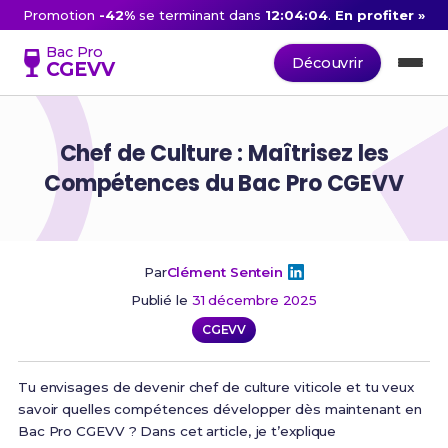
Promotion
-42%
se terminant dans
12:04:03
.
En profiter »
Bac Pro
Découvrir
CGEVV
Chef de Culture : Maîtrisez les
Compétences du Bac Pro CGEVV
Par
Clément Sentein
Publié le
31 décembre 2025
CGEVV
Tu envisages de devenir chef de culture viticole et tu veux
savoir quelles compétences développer dès maintenant en
Bac Pro CGEVV ? Dans cet article, je t’explique