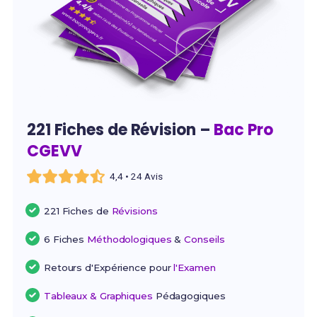
221 Fiches de Révision –
Bac Pro
CGEVV
4,4 • 24 Avis
221 Fiches de
Révisions
6 Fiches
Méthodologiques
&
Conseils
Retours d'Expérience pour
l'Examen
Tableaux & Graphiques
Pédagogiques