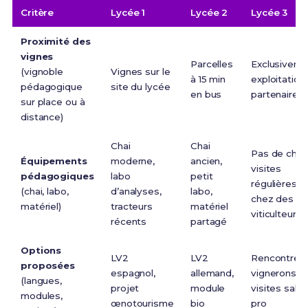
Critère
Lycée 1
Lycée 2
Lycée 3
Proximité des
vignes
Parcelles
Exclusiveme
(vignoble
Vignes sur le
à 15 min
exploitation
pédagogique
site du lycée
en bus
partenaires
sur place ou à
distance)
Chai
Chai
Pas de chai,
Équipements
moderne,
ancien,
visites
pédagogiques
labo
petit
régulières
(chai, labo,
d’analyses,
labo,
chez des
matériel)
tracteurs
matériel
viticulteurs
récents
partagé
Options
LV2
LV2
Rencontres
proposées
espagnol,
allemand,
vignerons,
(langues,
projet
module
visites salo
modules,
œnotourisme
bio
pro