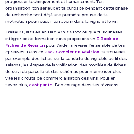
progresser techniquement et humainement. Ton
organisation, ton sérieux et ta curiosité pendant cette phase
de recherche sont déjà une première preuve de ta
motivation pour réussir ton avenir dans la vigne et le vin.
D’ailleurs, si tu es en
Bac Pro CGEVV
ou que tu souhaites
intégrer cette formation, nous proposons un
E-Book de
Fiches de Révision
pour t’aider à réviser l’ensemble de tes
épreuves. Dans ce
Pack Complet de Révision
, tu trouveras
par exemple des fiches sur la conduite du vignoble au fil des
saisons, les étapes de la vinification, des modèles de fiches
de suivi de parcelle et des schémas pour mémoriser plus
vite les circuits de commercialisation des vins. Pour en
savoir plus,
c’est par ici
. Bon courage dans tes révisions.
Prêt(e) à réussir ton examen ?
Révise efficacement avec nos
221 Fiches de
Révision
pour le Bac Pro CGEVV et maximise tes
chances de réussite !