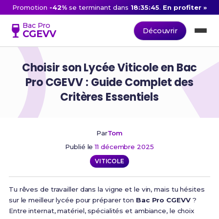
Promotion
-42%
se terminant dans
18:35:44
.
En profiter »
Bac Pro
Découvrir
CGEVV
Choisir son Lycée Viticole en Bac
Pro CGEVV : Guide Complet des
Critères Essentiels
Par
Tom
Publié le
11 décembre 2025
VITICOLE
Tu rêves de travailler dans la vigne et le vin, mais tu hésites
sur le meilleur lycée pour préparer ton
Bac Pro CGEVV
?
Entre internat, matériel, spécialités et ambiance, le choix