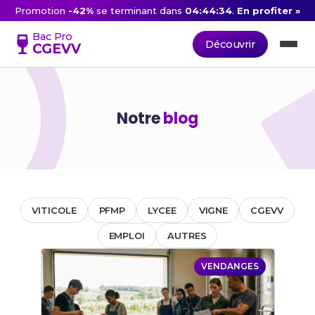
Promotion
-42%
se terminant dans
04:44:34
.
En profiter »
Bac Pro
Découvrir
CGEVV
Notre
blog
VITICOLE
PFMP
LYCEE
VIGNE
CGEVV
EMPLOI
AUTRES
VENDANGES