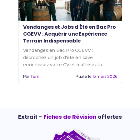
Vendanges et Jobs d'Été en Bac Pro
CGEVV : Acquérir une Expérience
Terrain Indispensable
Vendanges en Bac Pro CGEVV :
décrochez un job d'été en cave,
enrichissez votre CV et maîtrisez la
gestion vitivinicole sur le terrain.
Par
Tom
Publié le
15 mars 2026
Extrait -
Fiches de Révision
offertes